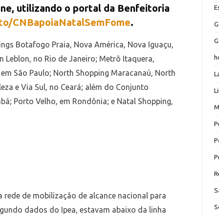
ne, utilizando o portal da Benfeitoria
E
i.to/CNBapoiaNatalSemFome
.
G
G
ngs Botafogo Praia, Nova América, Nova Iguaçu,
h
n Leblon, no Rio de Janeiro; Metrô Itaquera,
, em São Paulo; North Shopping Maracanaú, North
L
eza e Via Sul, no Ceará; além do Conjunto
L
iabá; Porto Velho, em Rondônia; e Natal Shopping,
M
P
P
P
R
S
rede de mobilização de alcance nacional para
S
segundo dados do Ipea, estavam abaixo da linha