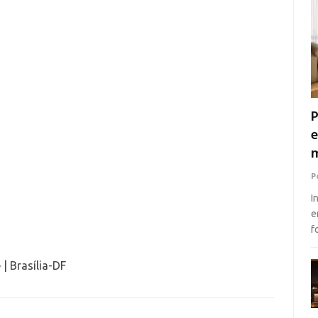
P
e
m
P
I
e
f
| Brasília-DF