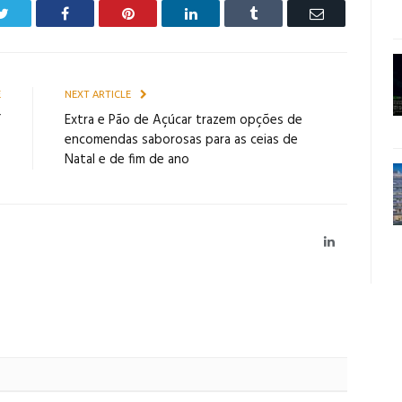
Twitter
Facebook
Pinterest
LinkedIn
Tumblr
Email
E
NEXT ARTICLE
”
Extra e Pão de Açúcar trazem opções de
encomendas saborosas para as ceias de
Natal e de fim de ano
LinkedIn