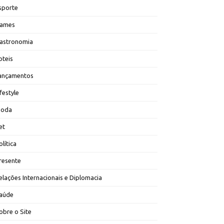
sporte
ames
astronomia
oteis
ançamentos
ifestyle
oda
et
olítica
resente
elações Internacionais e Diplomacia
aúde
obre o Site