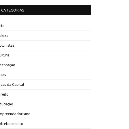
CATEGORIAS
rte
eleza
olunistas
ultura
ecoração
icas
icas da Capital
ireito
ducação
mpreendedorismo
ntretenimento