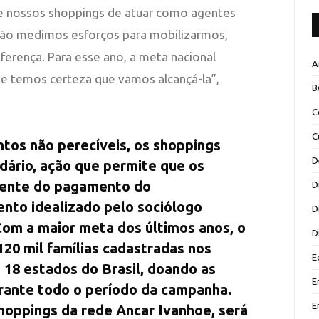
 de nossos shoppings de atuar como agentes
não medimos esforços para mobilizarmos,
ferença. Para esse ano, a meta nacional
A
 e temos certeza que vamos alcançá-la”,
B
C
C
tos não perecíveis, os shoppings
D
idário, ação que permite que os
dente do pagamento do
D
nto idealizado pelo sociólogo
D
Com a maior meta dos últimos anos, o
D
120 mil famílias cadastradas nos
E
 18 estados do Brasil, doando as
E
rante todo o período da campanha.
E
hoppings da rede Ancar Ivanhoe, será