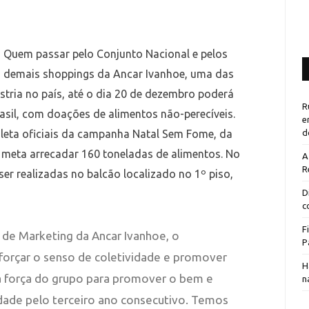
Quem passar pelo Conjunto Nacional e pelos
demais shoppings da Ancar Ivanhoe, uma das
tria no país, até o dia 20 de dezembro poderá
R
asil, com doações de alimentos não-perecíveis.
e
leta oficiais da campanha Natal Sem Fome, da
d
eta arrecadar 160 toneladas de alimentos. No
A
R
r realizadas no balcão localizado no 1º piso,
D
c
F
de Marketing da Ancar Ivanhoe, o
P
orçar o senso de coletividade e promover
H
 a força do grupo para promover o bem e
n
edade pelo terceiro ano consecutivo. Temos