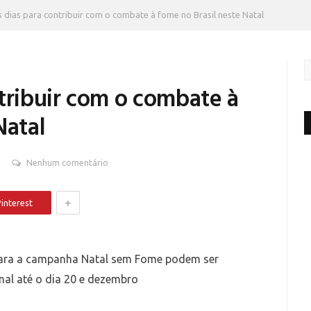
 dias para contribuir com o combate à fome no Brasil neste Natal
tribuir com o combate à
Natal
Nenhum comentário
+
interest
 para a campanha Natal sem Fome podem ser
nal até o dia 20 e dezembro