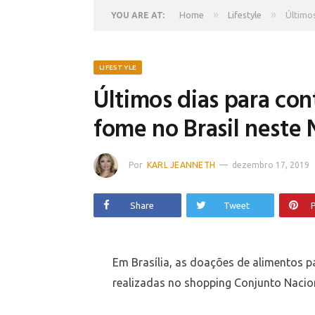
»
»
Home
Lifestyle
Últimos
YOU ARE AT:
LIFESTYLE
Últimos dias para con
fome no Brasil neste 
Por
KARL JEANNETH
dezembro 17, 2019
Share
Tweet
P
Em Brasília, as doações de alimentos
realizadas no shopping Conjunto Nacio