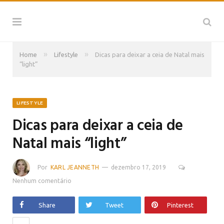
»
»
Home
Lifestyle
Dicas para deixar a ceia de Natal mais
“light”
LIFESTYLE
Dicas para deixar a ceia de
Natal mais “light”
Por
KARL JEANNETH
dezembro 17, 2019
Nenhum comentário
Share
Tweet
Pinterest