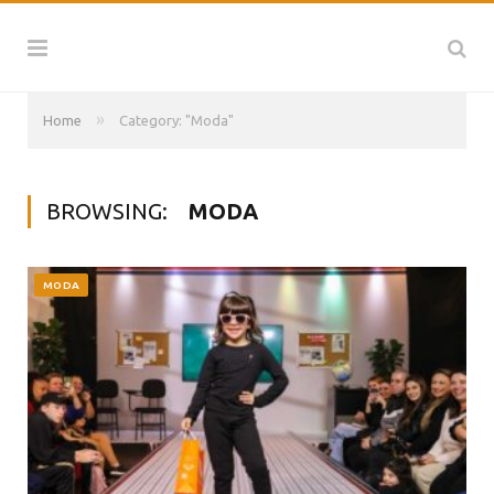
»
Home
Category: "Moda"
BROWSING:
MODA
MODA