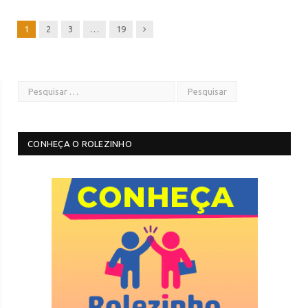
Next
1
2
3
…
19
CONHEÇA O ROLEZINHO