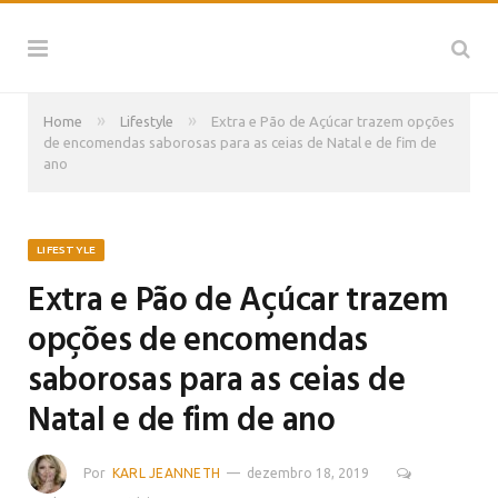
»
»
Home
Lifestyle
Extra e Pão de Açúcar trazem opções
de encomendas saborosas para as ceias de Natal e de fim de
ano
LIFESTYLE
Extra e Pão de Açúcar trazem
opções de encomendas
saborosas para as ceias de
Natal e de fim de ano
Por
KARL JEANNETH
dezembro 18, 2019