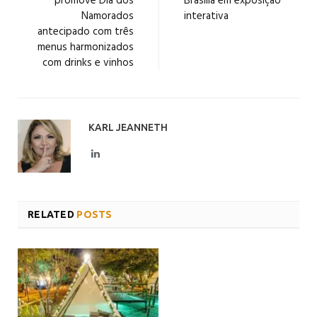
promove Dia dos
Brasília em exposição
Namorados
interativa
antecipado com três
menus harmonizados
com drinks e vinhos
KARL JEANNETH
LinkedIn
RELATED
POSTS