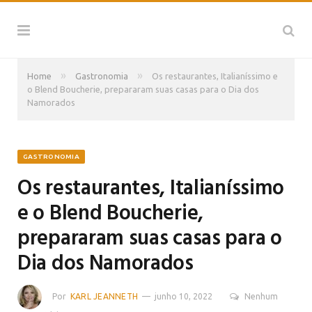
»
»
Home
Gastronomia
Os restaurantes, Italianíssimo e
o Blend Boucherie, prepararam suas casas para o Dia dos
Namorados
GASTRONOMIA
Os restaurantes, Italianíssimo
e o Blend Boucherie,
prepararam suas casas para o
Dia dos Namorados
Por
KARL JEANNETH
junho 10, 2022
Nenhum