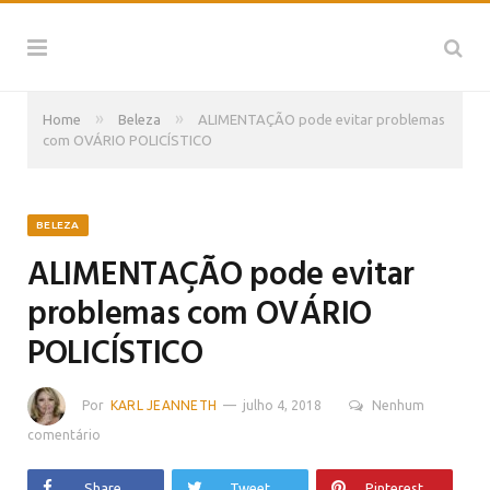
»
»
Home
Beleza
ALIMENTAÇÃO pode evitar problemas
com OVÁRIO POLICÍSTICO
BELEZA
ALIMENTAÇÃO pode evitar
problemas com OVÁRIO
POLICÍSTICO
Por
KARL JEANNETH
julho 4, 2018
Nenhum
comentário
Share
Tweet
Pinterest