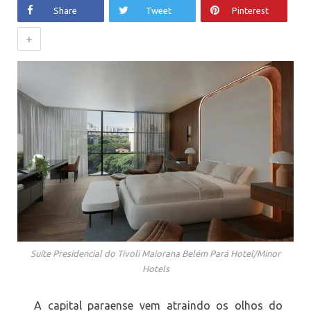
Share
Tweet
Pinterest
+
Suíte Presidencial do Tivoli Maiorana Belém Pará Hotel/Minor
Hotels
A capital paraense vem atraindo os olhos do