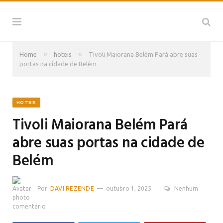
»
»
Home
hoteis
Tivoli Maiorana Belém Pará abre suas
portas na cidade de Belém
HOTEIS
Tivoli Maiorana Belém Pará
abre suas portas na cidade de
Belém
Por
DAVI REZENDE
outubro 1, 2025
Nenhum
comentário