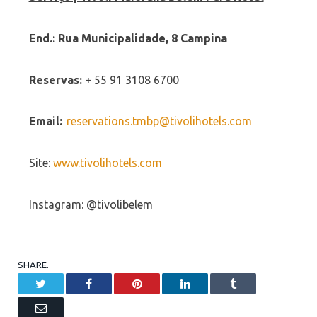
End.: Rua Municipalidade, 8 Campina
Reservas:
+ 55 91 3108 6700
Email:
reservations.tmbp@
tivolihotels.com
Site:
www.tivolihotels.com
Instagram: @tivolibelem
SHARE.
Twitter
Facebook
Pinterest
LinkedIn
Tumblr
Email