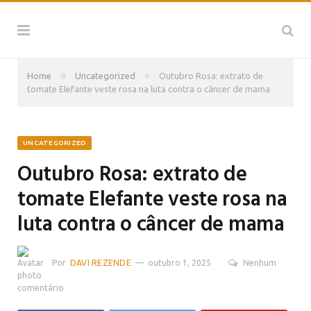
»
»
Home
Uncategorized
Outubro Rosa: extrato de
tomate Elefante veste rosa na luta contra o câncer de mama
UNCATEGORIZED
Outubro Rosa: extrato de
tomate Elefante veste rosa na
luta contra o câncer de mama
Por
DAVI REZENDE
outubro 1, 2025
Nenhum
comentário