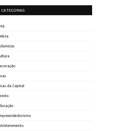
CATEGORIAS
rte
eleza
olunistas
ultura
ecoração
icas
icas da Capital
ireito
ducação
mpreendedorismo
ntretenimento