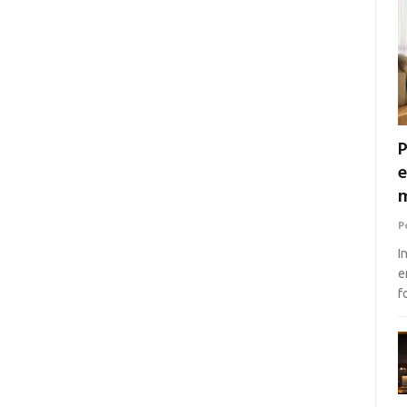
P
e
m
P
I
e
f