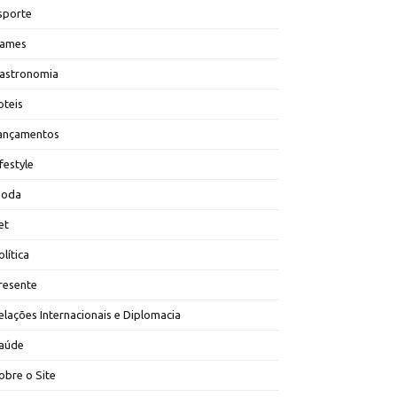
sporte
ames
astronomia
oteis
ançamentos
ifestyle
oda
et
olítica
resente
elações Internacionais e Diplomacia
aúde
obre o Site