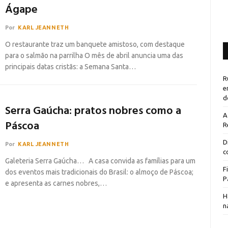
Ágape
Por
KARL JEANNETH
O restaurante traz um banquete amistoso, com destaque
para o salmão na parrilha O mês de abril anuncia uma das
principais datas cristãs: a Semana Santa…
R
e
d
Serra Gaúcha: pratos nobres como a
A
Páscoa
R
D
Por
KARL JEANNETH
c
Galeteria Serra Gaúcha… A casa convida as famílias para um
F
dos eventos mais tradicionais do Brasil: o almoço de Páscoa;
P
e apresenta as carnes nobres,…
H
n