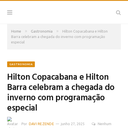
»
»
Home
Gastronomia
Hilton Copacabana e Hilton
Barra celebram a chegada do inverno com programação
especial
GASTRONOMIA
Hilton Copacabana e Hilton
Barra celebram a chegada do
inverno com programação
especial
Por
DAVI REZENDE
junho 27, 2025
Nenhum