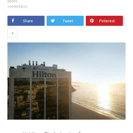
comentário
Share
Tweet
Pinterest
+