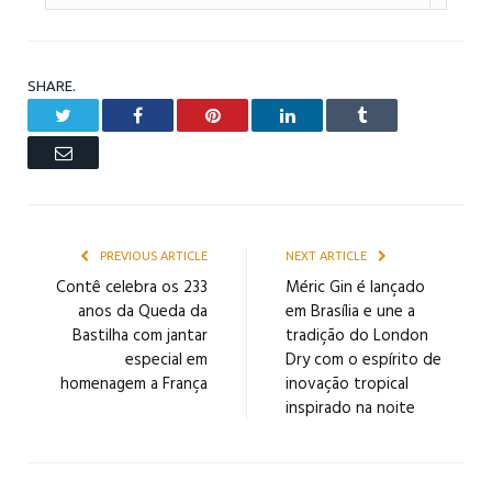
SHARE.
Twitter
Facebook
Pinterest
LinkedIn
Tumblr
Email
PREVIOUS ARTICLE
NEXT ARTICLE
Contê celebra os 233
Méric Gin é lançado
anos da Queda da
em Brasília e une a
Bastilha com jantar
tradição do London
especial em
Dry com o espírito de
homenagem a França
inovação tropical
inspirado na noite