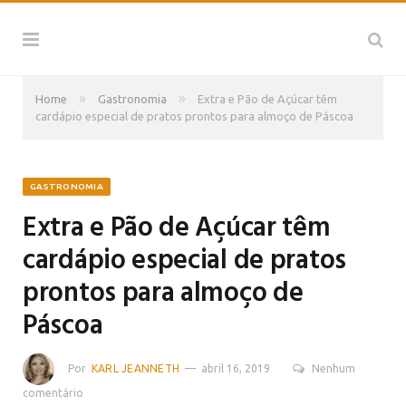
»
»
Home
Gastronomia
Extra e Pão de Açúcar têm
cardápio especial de pratos prontos para almoço de Páscoa
GASTRONOMIA
Extra e Pão de Açúcar têm
cardápio especial de pratos
prontos para almoço de
Páscoa
Por
KARL JEANNETH
abril 16, 2019
Nenhum
comentário