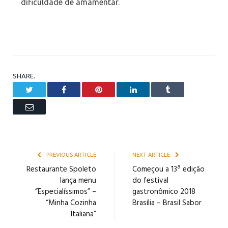
dificuldade de amamentar.
SHARE.
Twitter
Facebook
Pinterest
LinkedIn
Tumblr
Email
PREVIOUS ARTICLE
NEXT ARTICLE
Restaurante Spoleto
Começou a 13ª edição
lança menu
do festival
“Especialíssimos” –
gastronômico 2018
“Minha Cozinha
Brasília – Brasil Sabor
Italiana”