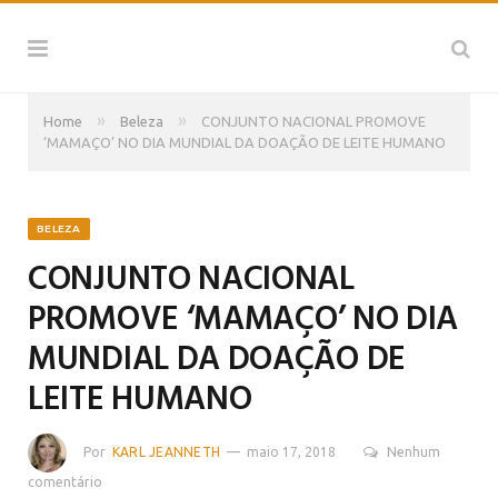
»
»
Home
Beleza
CONJUNTO NACIONAL PROMOVE
‘MAMAÇO’ NO DIA MUNDIAL DA DOAÇÃO DE LEITE HUMANO
BELEZA
CONJUNTO NACIONAL
PROMOVE ‘MAMAÇO’ NO DIA
MUNDIAL DA DOAÇÃO DE
LEITE HUMANO
Por
KARL JEANNETH
maio 17, 2018
Nenhum
comentário