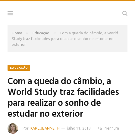
»
»
Home
Educação
Com a queda do câmbio, a World
Study traz facilidades para realizar o sonho de estudar no
exterior
EDUCAÇÃO
Com a queda do câmbio, a
World Study traz facilidades
para realizar o sonho de
estudar no exterior
Por
KARL JEANNETH
julho 11, 2019
Nenhum