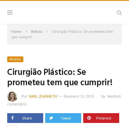
»
»
Home
Beleza
Cirurgião Plástico: Se prometeu tem
que cumprir!
BELEZA
Cirurgião Plástico: Se
prometeu tem que cumprir!
Por
KARL JEANNETH
fevereiro 13, 2018
Nenhum
comentário
Share
Tweet
Pinterest