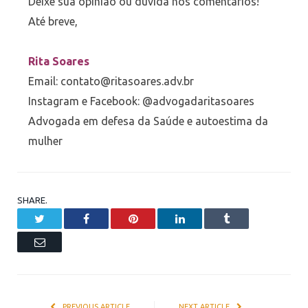
Deixe sua opinião ou dúvida nos comentários!
Até breve,
Rita Soares
Email: contato@ritasoares.adv.br
Instagram e Facebook: @advogadaritasoares
Advogada em defesa da Saúde e autoestima da
mulher
SHARE.
Twitter
Facebook
Pinterest
LinkedIn
Tumblr
Email
PREVIOUS ARTICLE
NEXT ARTICLE