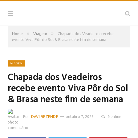
»
»
Home
Viagem
Chapada dos Veadeiros recebe
evento Viva Pôr do Sol & Brasa neste fim de semana
VIAGEM
Chapada dos Veadeiros
recebe evento Viva Pôr do Sol
& Brasa neste fim de semana
Por
DAVI REZENDE
outubro 7, 2025
Nenhum
comentário