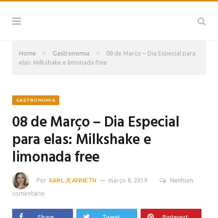
»
»
Home
Gastronomia
08 de Março – Dia Especial para
elas: Milkshake e limonada free
GASTRONOMIA
08 de Março – Dia Especial
para elas: Milkshake e
limonada free
Por
KARL JEANNETH
março 8, 2019
Nenhum
comentário
Share
Tweet
Pinterest