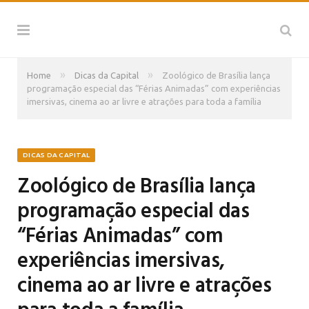
»
»
Home
Dicas da Capital
Zoológico de Brasília lança
programação especial das “Férias Animadas” com experiências
imersivas, cinema ao ar livre e atrações para toda a família
DICAS DA CAPITAL
Zoológico de Brasília lança
programação especial das
“Férias Animadas” com
experiências imersivas,
cinema ao ar livre e atrações