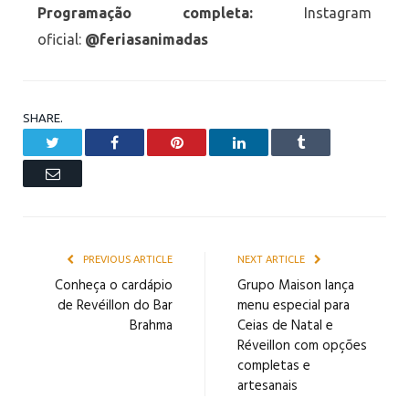
Programação completa:
Instagram
oficial:
@feriasanimadas
SHARE.
Twitter
Facebook
Pinterest
LinkedIn
Tumblr
Email
PREVIOUS ARTICLE
NEXT ARTICLE
Conheça o cardápio
Grupo Maison lança
de Revéillon do Bar
menu especial para
Brahma
Ceias de Natal e
Réveillon com opções
completas e
artesanais