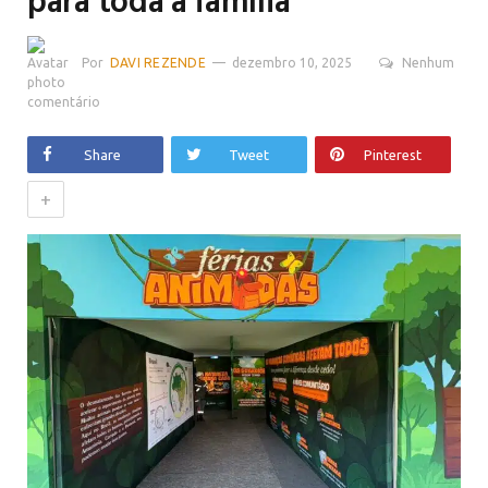
para toda a família
Por
DAVI REZENDE
dezembro 10, 2025
Nenhum
comentário
Share
Tweet
Pinterest
+