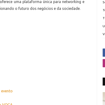
a oferece uma plataforma única para networking e
S
sionando o futuro dos negócios e da sociedade.
T
T
U
V
o evento
do VOGA
.