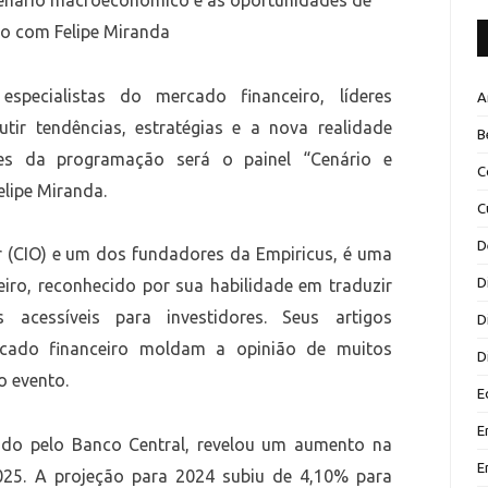
cenário macroeconômico e as oportunidades de
to com Felipe Miranda
pecialistas do mercado financeiro, líderes
A
utir tendências, estratégias e a nova realidade
B
es da programação será o painel “Cenário e
C
lipe Miranda.
C
D
er (CIO) e um dos fundadores da Empiricus, é uma
D
iro, reconhecido por sua habilidade em traduzir
 acessíveis para investidores. Seus artigos
D
rcado financeiro moldam a opinião de muitos
D
o evento.
E
E
gado pelo Banco Central, revelou um aumento na
E
2025. A projeção para 2024 subiu de 4,10% para