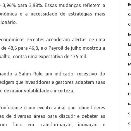
E
 3,96% para 3,98%. Essas mudanças refletem a
onômica e a necessidade de estratégias mais
G
ionário.
G
h
econômicos recentes acenderam alertas de uma
L
u de 48,6 para 46,8, e o Payroll de julho mostrou a
L
balho, contra uma expectativa de 175 mil.
M
nando a Sahm Rule, um indicador recessivo do
P
exigem que investidores e gestores adaptem suas
P
 de maior volatilidade e incerteza.
P
R
nference é um evento anual que reúne líderes
S
tas de diversas áreas para discutir e debater as
S
 Com foco em transformação, inovação e