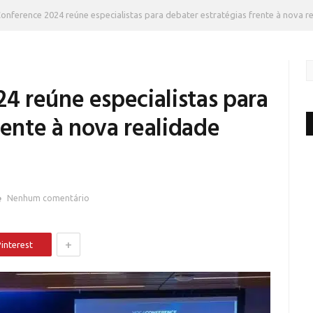
nference 2024 reúne especialistas para debater estratégias frente à nova r
 reúne especialistas para
rente à nova realidade
Nenhum comentário
+
interest