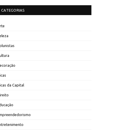
CATEGORIAS
rte
eleza
olunistas
ultura
ecoração
icas
icas da Capital
ireito
ducação
mpreendedorismo
ntretenimento