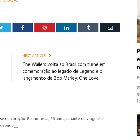
Twitter
Facebook
Pinterest
LinkedIn
Tumblr
Email
P
E
NEXT ARTICLE
e
s
The Wailers volta ao Brasil com turnê em
m
s
comemoração ao legado de Legend e o
lançamento de Bob Marley: One Love
P
I
e
f
nse de coração. Economista, 26 anos, amante de viagens e
rezende__