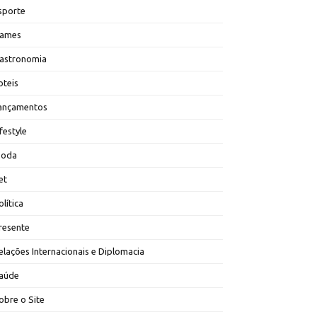
sporte
ames
astronomia
oteis
ançamentos
ifestyle
oda
et
olítica
resente
elações Internacionais e Diplomacia
aúde
obre o Site