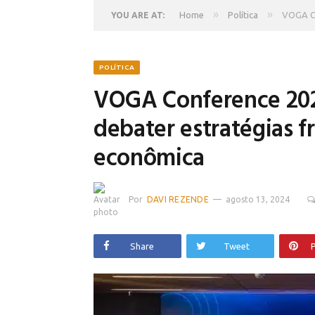
»
»
Home
Política
VOGA Co
YOU ARE AT:
POLÍTICA
VOGA Conference 2024
debater estratégias f
econômica
Por
DAVI REZENDE
agosto 13, 2024
Share
Tweet
P