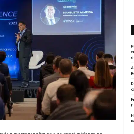
R
e
d
A
R
D
c
F
P
H
n