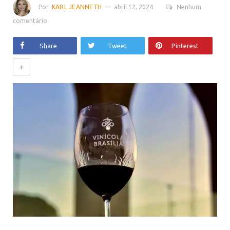
Por
KARL JEANNETH
abril 12, 2024
Nenhum
comentário
Share
Tweet
Pinterest
+