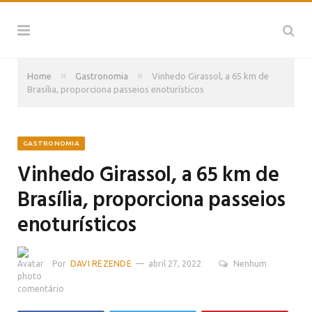
»
»
Home
Gastronomia
Vinhedo Girassol, a 65 km de
Brasília, proporciona passeios enoturísticos
GASTRONOMIA
Vinhedo Girassol, a 65 km de
Brasília, proporciona passeios
enoturísticos
Por
DAVI REZENDE
abril 27, 2022
Nenhum
comentário