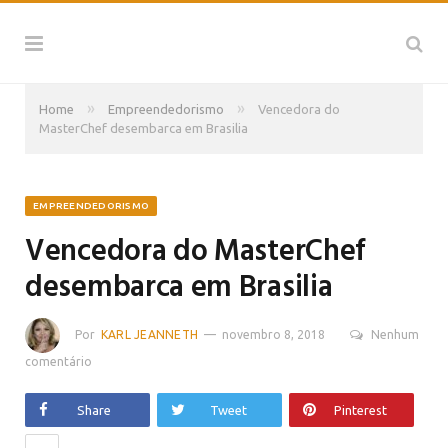
»
»
Home
Empreendedorismo
Vencedora do
MasterChef desembarca em Brasilia
EMPREENDEDORISMO
Vencedora do MasterChef
desembarca em Brasilia
Por
KARL JEANNETH
novembro 8, 2018
Nenhum
comentário
Share
Tweet
Pinterest