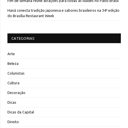
Fim de semana reúne atrações para todas as idades no Pátio Brasil
Haná conecta tradição japonesa e sabores brasileiros na 34ª edição
do Brasília Restaurant Week
CATEGORIAS
Arte
Beleza
Colunistas
Cultura
Decoração
Dicas
Dicas da Capital
Direito