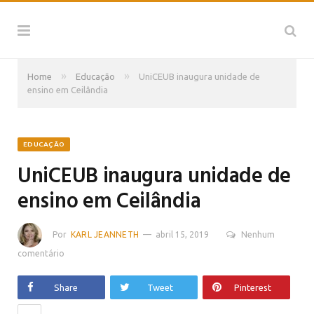
»
»
Home
Educação
UniCEUB inaugura unidade de
ensino em Ceilândia
EDUCAÇÃO
UniCEUB inaugura unidade de
ensino em Ceilândia
Por
KARL JEANNETH
abril 15, 2019
Nenhum
comentário
Share
Tweet
Pinterest