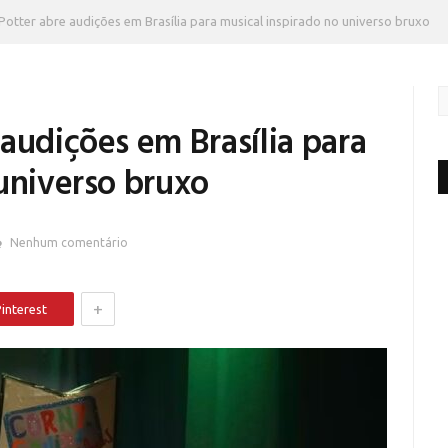
Potter abre audições em Brasília para musical inspirado no universo bruxo
audições em Brasília para
universo bruxo
Nenhum comentário
+
interest