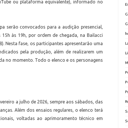
ouTube ou plataforma equivalente), informado no
E
G
G
pa serão convocados para a audição presencial,
h
s 15h às 19h, por ordem de chegada, na Bailacci
). Nesta fase, os participantes apresentarão uma
L
dicados pela produção, além de realizarem um
L
ada no momento. Todo o elenco e os personagens
M
.
P
P
P
vereiro a julho de 2026, sempre aos sábados, das
R
anças. Além dos ensaios regulares, o elenco terá
S
pcionais, voltadas ao aprimoramento técnico em
S