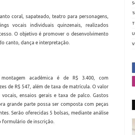
S
T
canto coral, sapateado, teatro para personagens,
T
ngs vocais individuais quinzenais, realizados
cesso. O objetivo é promover o desenvolvimento
U
do canto, dança e interpretação.
V
da montagem acadêmica é de R$ 3.400, com
es de R$ 547, além de taxa de matrícula. O valor
s vocais, ensaios gerais e taxa de palco. Gastos
bora grande parte possa ser composta com peças
tes. Serão oferecidas 5 bolsas, mediante análise
formulário de inscrição.