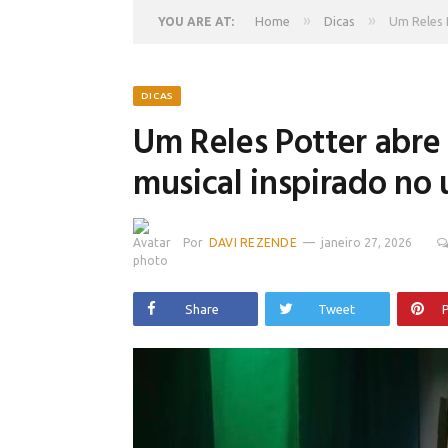
»
»
Home
Dicas
Um Reles 
YOU ARE AT:
DICAS
Um Reles Potter abre 
musical inspirado no 
Por
DAVI REZENDE
janeiro 27, 2026
Share
Tweet
P