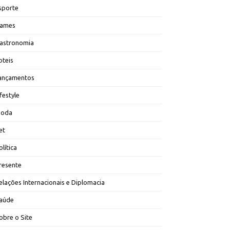
sporte
ames
astronomia
oteis
ançamentos
ifestyle
oda
et
olítica
resente
elações Internacionais e Diplomacia
aúde
obre o Site