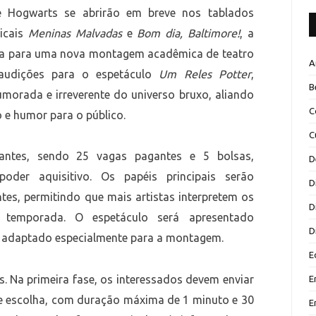
 Hogwarts se abrirão em breve nos tablados
sicais
Meninas Malvadas
e
Bom dia, Baltimore!
, a
ara para uma nova montagem acadêmica de teatro
A
 audições para o espetáculo
Um Reles Potter
,
B
morada e irreverente do universo bruxo, aliando
C
o e humor para o público.
C
ipantes, sendo 25 vagas pagantes e 5 bolsas,
D
der aquisitivo. Os papéis principais serão
D
ntes, permitindo que mais artistas interpretem os
D
 temporada. O espetáculo será apresentado
D
o adaptado especialmente para a montagem.
E
 Na primeira fase, os interessados devem enviar
E
e escolha, com duração máxima de 1 minuto e 30
E