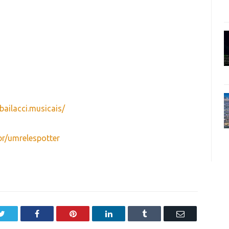
ailacci.musicais/
br/umrelespotter
Twitter
Facebook
Pinterest
LinkedIn
Tumblr
Email