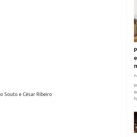
P
e
m
P
I
e
o Souto e César Ribeiro
f