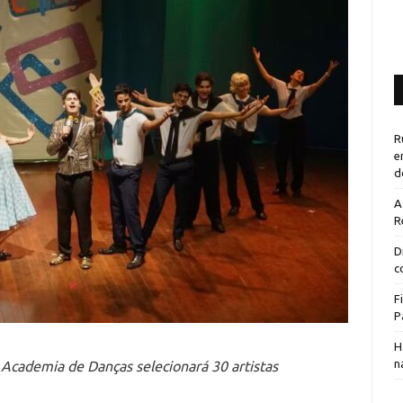
R
e
d
A
R
D
c
F
P
H
n
Academia de Danças selecionará 30 artistas