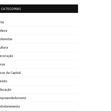
CATEGORIAS
rte
eleza
olunistas
ultura
ecoração
icas
icas da Capital
ireito
ducação
mpreendedorismo
ntretenimento