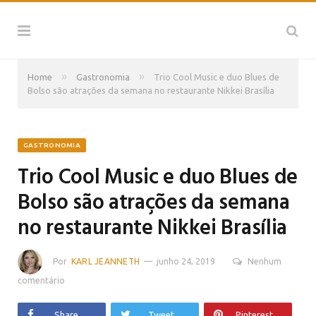
»
»
Home
Gastronomia
Trio Cool Music e duo Blues de
Bolso são atrações da semana no restaurante Nikkei Brasília
GASTRONOMIA
Trio Cool Music e duo Blues de
Bolso são atrações da semana
no restaurante Nikkei Brasília
Por
KARL JEANNETH
junho 24, 2019
Nenhum
comentário
Share
Tweet
Pinterest