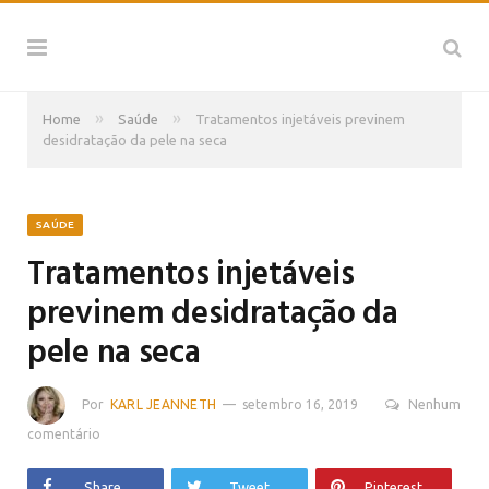
»
»
Home
Saúde
Tratamentos injetáveis previnem
desidratação da pele na seca
SAÚDE
Tratamentos injetáveis
previnem desidratação da
pele na seca
Por
KARL JEANNETH
setembro 16, 2019
Nenhum
comentário
Share
Tweet
Pinterest