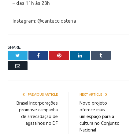
– das 11h às 23h
Instagram: @cantucciosteria
SHARE.
Twitter
Facebook
Pinterest
LinkedIn
Tumblr
Email
PREVIOUS ARTICLE
NEXT ARTICLE
Brasal Incorporações
Novo projeto
promove campanha
oferece mais
de arrecadação de
um espaço para a
agasalhos no DF
cultura no Conjunto
Nacional