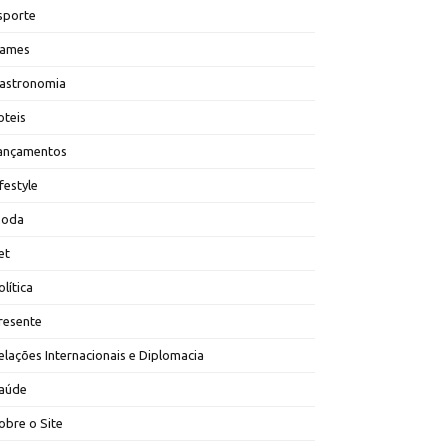
sporte
ames
astronomia
oteis
ançamentos
ifestyle
oda
et
olítica
resente
elações Internacionais e Diplomacia
aúde
obre o Site