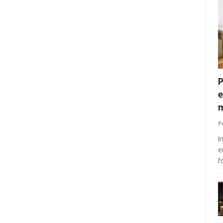
P
e
m
P
I
e
f