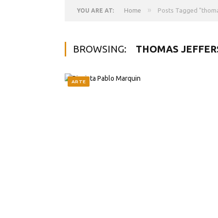
»
Home
Posts Tagged "thoma
YOU ARE AT:
BROWSING:
THOMAS JEFFE
ARTE