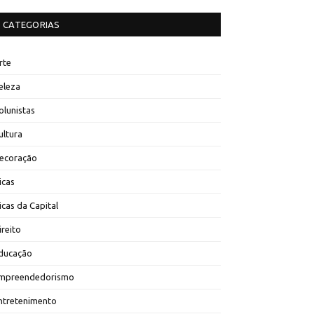
CATEGORIAS
rte
eleza
olunistas
ultura
ecoração
icas
icas da Capital
ireito
ducação
mpreendedorismo
ntretenimento