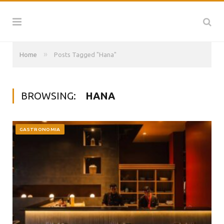
»
Home
Posts Tagged "Hana"
BROWSING:
HANA
GASTRONOMIA