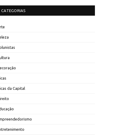
CATEGORIAS
rte
eleza
olunistas
ultura
ecoração
icas
icas da Capital
ireito
ducação
mpreendedorismo
ntretenimento