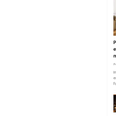
P
e
m
P
I
e
f