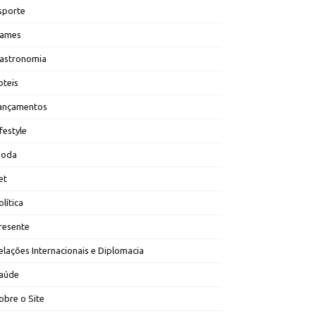
sporte
ames
astronomia
oteis
ançamentos
ifestyle
oda
et
olítica
resente
elações Internacionais e Diplomacia
aúde
obre o Site