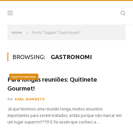
»
Home
Posts Tagged "Gastronomi"
BROWSING:
GASTRONOMI
Para longas reuniões: Quitinete
GASTRONOMIA
Gourmet!
Por
KARL JEANNETH
Já que teremos uma reunião longa, muitos assuntos
importantes para serem tratados, então porque não marcar em
um lugar superrrrr???!!!! E foi assim que conheci a…