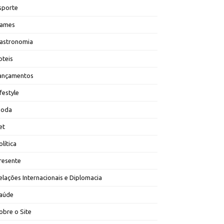
sporte
ames
astronomia
oteis
ançamentos
ifestyle
oda
et
olítica
resente
elações Internacionais e Diplomacia
aúde
obre o Site