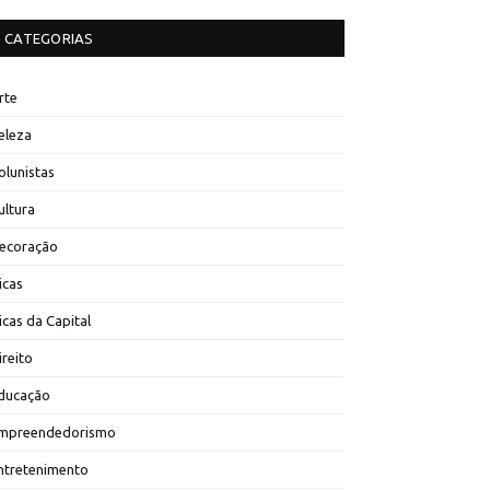
CATEGORIAS
rte
eleza
olunistas
ultura
ecoração
icas
icas da Capital
ireito
ducação
mpreendedorismo
ntretenimento