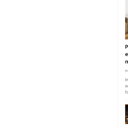
P
e
m
P
I
e
f