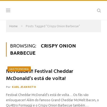
»
Home
Posts Tagged "Crispy Onion Barbecue"
BROWSING:
CRISPY ONION
BARBECUE
Novidades!! Festival Cheddar
GASTRONOMIA
McDonald’s está de volta!
Por
KARL JEANNETH
Festival Cheddar McDonald’s está de volta… Os fãs vão
enlouquecer! Além do famoso Grand Cheddar McMelt Bacon, o
Qu4ttro Formaggi e o Crispy Onion Barbecue também…