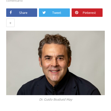
comentário
Share
Tweet
Pinterest
+
Dr. Guido Boabaid May