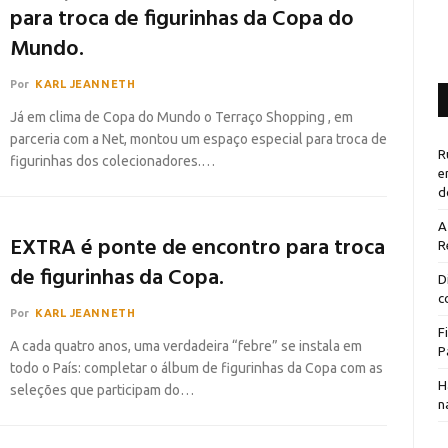
para troca de figurinhas da Copa do
Mundo.
Por
KARL JEANNETH
Já em clima de Copa do Mundo o Terraço Shopping , em
parceria com a Net, montou um espaço especial para troca de
R
figurinhas dos colecionadores.…
e
d
A
EXTRA é ponte de encontro para troca
R
de figurinhas da Copa.
D
c
Por
KARL JEANNETH
F
A cada quatro anos, uma verdadeira “febre” se instala em
P
todo o País: completar o álbum de figurinhas da Copa com as
H
seleções que participam do…
n