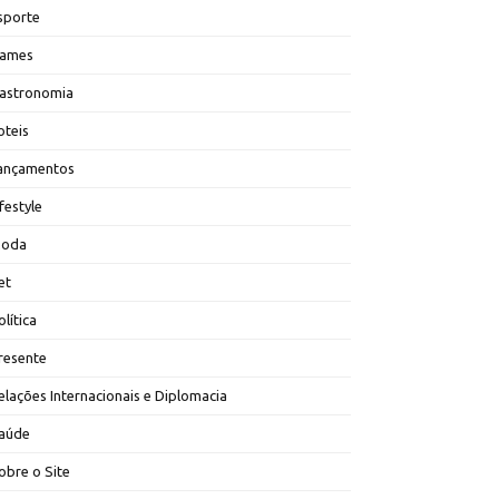
sporte
ames
astronomia
oteis
ançamentos
ifestyle
oda
et
olítica
resente
elações Internacionais e Diplomacia
aúde
obre o Site