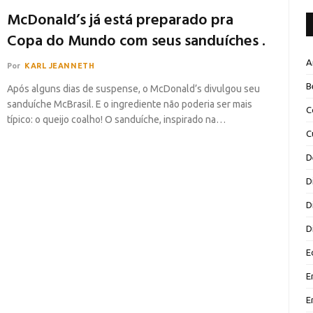
McDonald’s já está preparado pra
Copa do Mundo com seus sanduíches .
A
Por
KARL JEANNETH
B
Após alguns dias de suspense, o McDonald’s divulgou seu
sanduíche McBrasil. E o ingrediente não poderia ser mais
C
típico: o queijo coalho! O sanduíche, inspirado na…
C
D
D
D
D
E
E
E