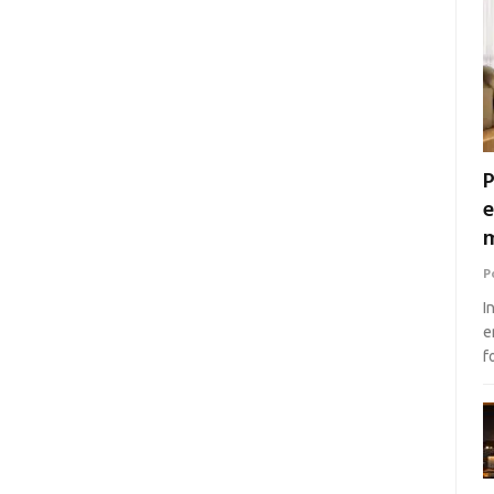
P
e
m
P
I
e
f