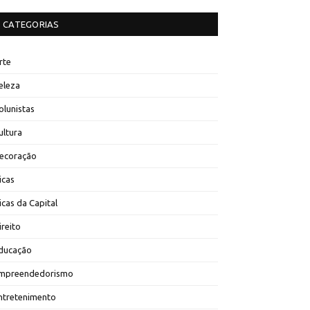
CATEGORIAS
rte
eleza
olunistas
ultura
ecoração
icas
icas da Capital
ireito
ducação
mpreendedorismo
ntretenimento