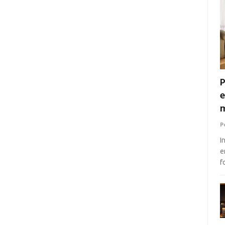
P
e
m
P
I
e
f