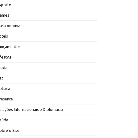
sporte
ames
astronomia
oteis
ançamentos
ifestyle
oda
et
olítica
resente
elações Internacionais e Diplomacia
aúde
obre o Site