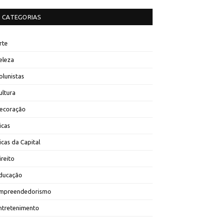
CATEGORIAS
rte
eleza
olunistas
ultura
ecoração
icas
icas da Capital
ireito
ducação
mpreendedorismo
ntretenimento