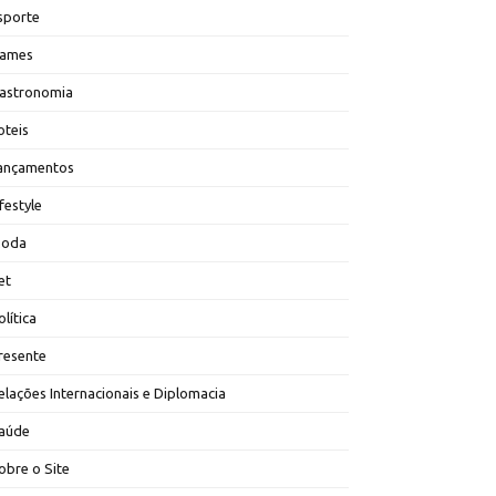
sporte
ames
astronomia
oteis
ançamentos
ifestyle
oda
et
olítica
resente
elações Internacionais e Diplomacia
aúde
obre o Site