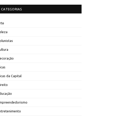
CATEGORIAS
rte
eleza
olunistas
ultura
ecoração
icas
icas da Capital
ireito
ducação
mpreendedorismo
ntretenimento