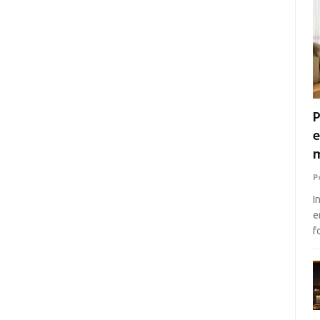
P
e
m
P
I
e
f