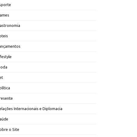
sporte
ames
astronomia
oteis
ançamentos
ifestyle
oda
et
olítica
resente
elações Internacionais e Diplomacia
aúde
obre o Site