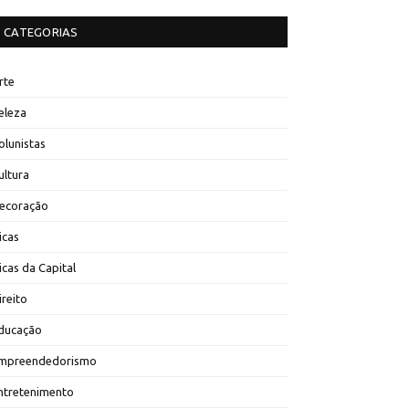
CATEGORIAS
rte
eleza
olunistas
ultura
ecoração
icas
icas da Capital
ireito
ducação
mpreendedorismo
ntretenimento