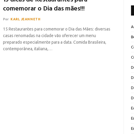
comemorar o Dia das mães!!!
Por
KARL JEANNETH
A
15 Restaurantes para comemorar o Dia das Mães: diversas
casas renomadas na cidade vão oferecer um menu
B
preparado especialmente para a data. Comida Brasileira,
C
contemporânea, italiana,…
C
D
D
D
D
E
E
E