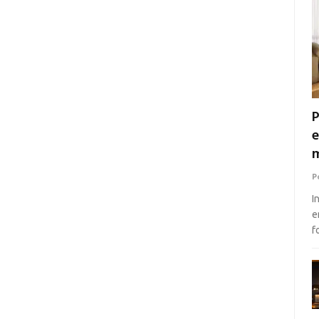
P
e
m
P
I
e
f