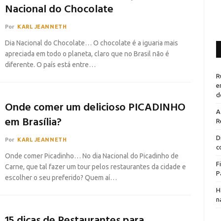
Nacional do Chocolate
Por
KARL JEANNETH
Dia Nacional do Chocolate… O chocolate é a iguaria mais
apreciada em todo o planeta, claro que no Brasil não é
diferente. O país está entre…
R
e
d
Onde comer um delicioso PICADINHO
A
em Brasília?
R
D
Por
KARL JEANNETH
c
Onde comer Picadinho… No dia Nacional do Picadinho de
F
Carne, que tal fazer um tour pelos restaurantes da cidade e
P
escolher o seu preferido? Quem aí…
H
n
15 dicas de Restaurantes para