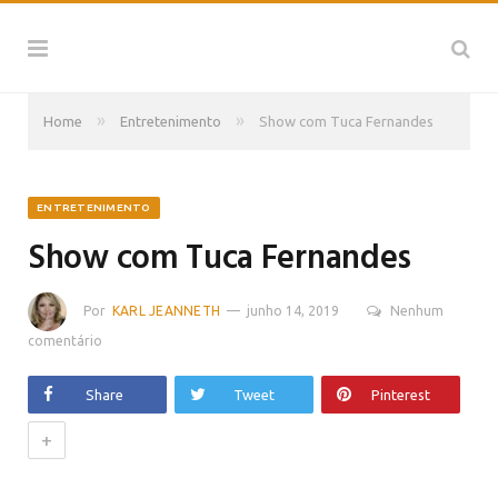
»
»
Home
Entretenimento
Show com Tuca Fernandes
ENTRETENIMENTO
Show com Tuca Fernandes
Por
KARL JEANNETH
junho 14, 2019
Nenhum
comentário
Share
Tweet
Pinterest
+