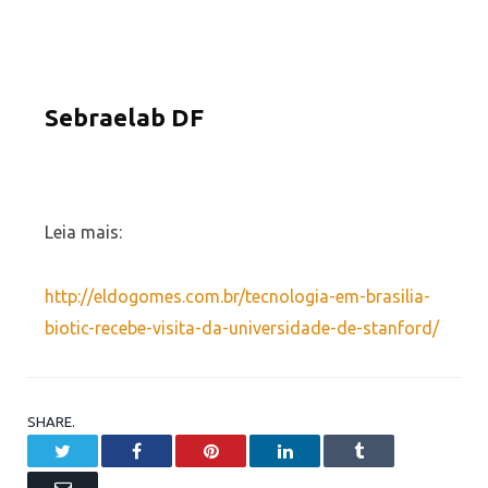
Sebraelab DF
Leia mais:
http://eldogomes.com.br/tecnologia-em-brasilia-
biotic-recebe-visita-da-universidade-de-stanford/
SHARE.
Twitter
Facebook
Pinterest
LinkedIn
Tumblr
Email