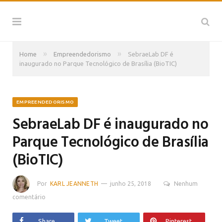
»
»
Home
Empreendedorismo
SebraeLab DF é
inaugurado no Parque Tecnológico de Brasília (BioTIC)
EMPREENDEDORISMO
SebraeLab DF é inaugurado no
Parque Tecnológico de Brasília
(BioTIC)
Por
KARL JEANNETH
junho 25, 2018
Nenhum
comentário
Share
Tweet
Pinterest