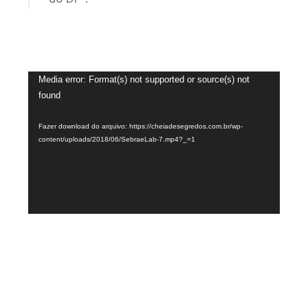
Tocador
Media error: Format(s) not supported or source(s) not
found
de
vídeo
Fazer download do arquivo: https://cheiadesegredos.com.br/wp-
content/uploads/2018/06/SebraeLab-7.mp4?_=1