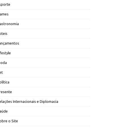
sporte
ames
astronomia
oteis
ançamentos
ifestyle
oda
et
olítica
resente
elações Internacionais e Diplomacia
aúde
obre o Site