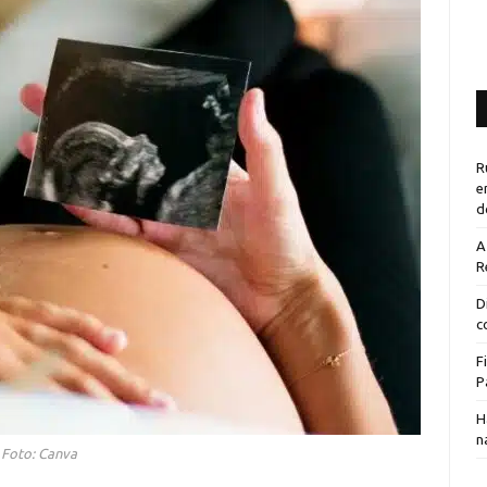
R
e
d
A
R
D
c
F
P
H
n
Foto: Canva