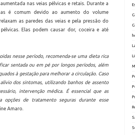
umentada nas veias pélvicas e retais. Durante a
E
oidas é comum devido ao aumento do volume
G
relaxam as paredes das veias e pela pressão do
G
pélvicas. Elas podem causar dor, coceira e até
h
L
oidas nesse período, recomenda-se uma dieta rica
L
 ficar sentada ou em pé por longos períodos, além
M
quados à gestação para melhorar a circulação. Caso
P
alívio dos sintomas, utilizando banhos de assento
P
ssário, intervenção médica. É essencial que as
P
a opções de tratamento seguras durante esse
R
line Amaro.
S
S