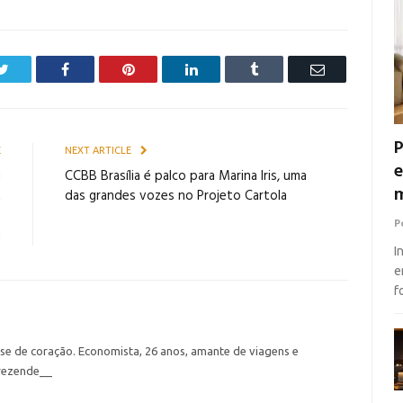
Twitter
Facebook
Pinterest
LinkedIn
Tumblr
Email
P
E
NEXT ARTICLE
e
u
CCBB Brasília é palco para Marina Iris, uma
m
A
das grandes vozes no Projeto Cartola
o
P
a
I
e
f
nse de coração. Economista, 26 anos, amante de viagens e
rezende__