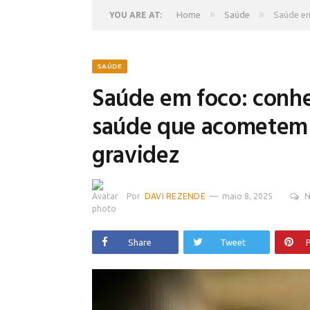
»
»
Home
Saúde
Saúde em
YOU ARE AT:
SAÚDE
Saúde em foco: conh
saúde que acometem 
gravidez
Por
DAVI REZENDE
maio 8, 2025
N
Share
Tweet
P