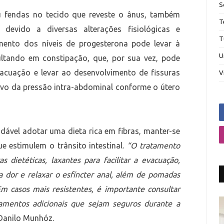
S
ou fendas no tecido que reveste o ânus, também
T
devido a diversas alterações fisiológicas e
T
mento dos níveis de progesterona pode levar à
U
sultando em constipação, que, por sua vez, pode
vacuação e levar ao desenvolvimento de fissuras
V
ivo da pressão intra-abdominal conforme o útero
ndável adotar uma dieta rica em fibras, manter-se
ue estimulem o trânsito intestinal.
“O tratamento
s dietéticas, laxantes para facilitar a evacuação,
a dor e relaxar o esfíncter anal, além de pomadas
m casos mais resistentes, é importante consultar
amentos adicionais que sejam seguros durante a
 Danilo Munhóz.