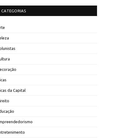
CATEGORIAS
rte
eleza
olunistas
ultura
ecoração
icas
icas da Capital
ireito
ducação
mpreendedorismo
ntretenimento