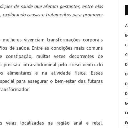
ndições de saúde que afetam gestantes, entre elas
ão, explorando causas e tratamentos para promover
A
B
s mulheres vivenciam transformações corporais
C
afios de saúde. Entre as condições mais comuns
C
 e constipação, muitas vezes decorrentes de
 pressão intra-abdominal pelo crescimento do
D
 alimentares e na atividade física. Essas
D
ecial para assegurar o bem-estar das futuras
D
transformador.
D
E
E
 veias localizadas na região anal e retal,
E