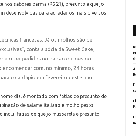
e nos sabores parma (R$ 21), presunto e queijo
ram desenvolvidas para agradar os mais diversos
técnicas francesas. Já os molhos são de
R
exclusivas”, conta a sócia da Sweet Cake,
e
 podem ser pedidos no balcão ou mesmo
d
o encomendar com, no mínimo, 24 horas
A
R
para o cardápio em fevereiro deste ano.
D
c
 nome diz, é montado com fatias de presunto de
F
binação de salame italiano e molho pesto;
P
o inclui fatias de queijo mussarela e presunto
H
n