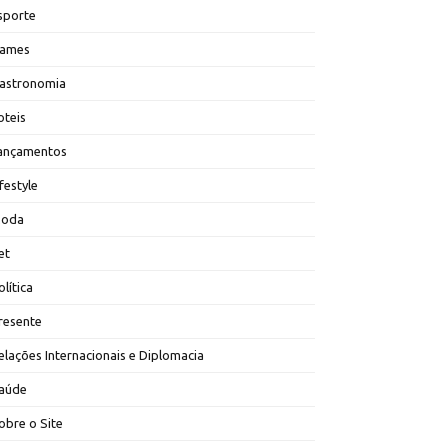
sporte
ames
astronomia
oteis
ançamentos
ifestyle
oda
et
olítica
resente
elações Internacionais e Diplomacia
aúde
obre o Site