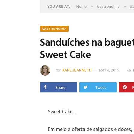
»
»
Home
Gastronomia
Sa
YOU ARE AT:
GASTRONOMIA
Sanduíches na bague
Sweet Cake
Por
KARL JEANNETH
abril 4, 2019
Share
Tweet
P
Sweet Cake…
Em meio a oferta de salgados e doces, 