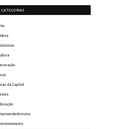
CATEGORIAS
rte
eleza
olunistas
ultura
ecoração
icas
icas da Capital
ireito
ducação
mpreendedorismo
ntretenimento