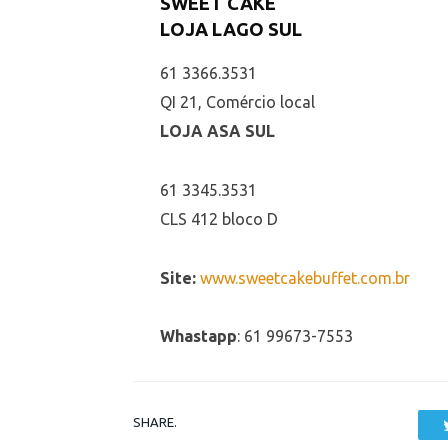
SWEET CAKE
LOJA LAGO SUL
61 3366.3531
QI 21, Comércio local
LOJA ASA SUL
61 3345.3531
CLS 412 bloco D
Site:
www.sweetcakebuffet.com.br
Whastapp
: 61 99673-7553
SHARE.