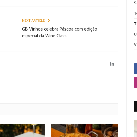
S
T
E
NEXT ARTICLE
T
a
GB Vinhos celebra Páscoa com edição
U
s
especial da Wine Class
V
LinkedIn