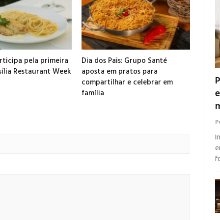
ticipa pela primeira
Dia dos Pais: Grupo Santé
sília Restaurant Week
aposta em pratos para
P
compartilhar e celebrar em
e
família
m
P
I
e
f