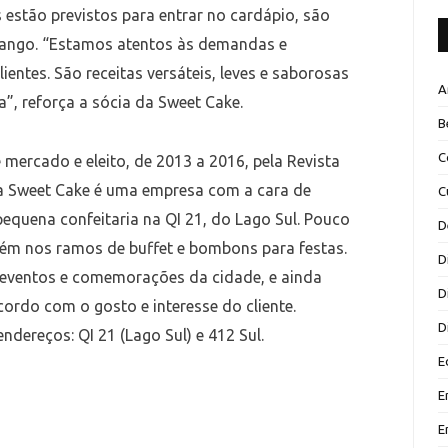
 estão previstos para entrar no cardápio, são
 frango. “Estamos atentos às demandas e
ntes. São receitas versáteis, leves e saborosas
A
”, reforça a sócia da Sweet Cake.
B
C
mercado e eleito, de 2013 a 2016, pela Revista
 a Sweet Cake é uma empresa com a cara de
C
quena confeitaria na QI 21, do Lago Sul. Pouco
D
ém nos ramos de buffet e bombons para festas.
D
s eventos e comemorações da cidade, e ainda
D
ordo com o gosto e interesse do cliente.
D
ndereços: QI 21 (Lago Sul) e 412 Sul.
E
E
E