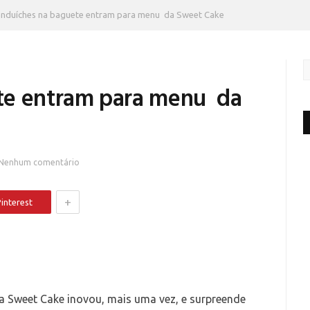
nduíches na baguete entram para menu da Sweet Cake
te entram para menu da
Nenhum comentário
+
interest
a Sweet Cake inovou, mais uma vez, e surpreende