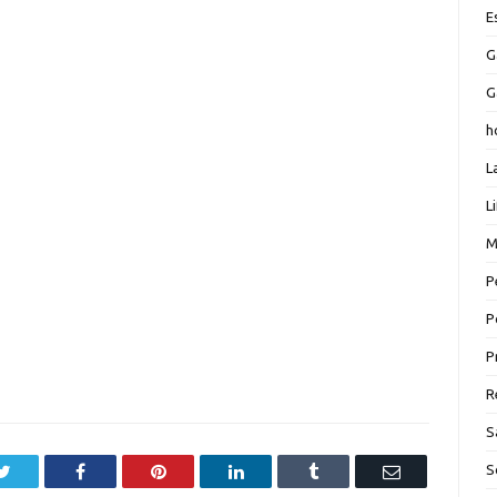
E
G
G
h
L
L
M
P
P
P
R
S
S
Twitter
Facebook
Pinterest
LinkedIn
Tumblr
Email