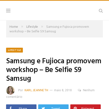
»
»
Home
Lifestyle
Samsung e Fujioca promovem
workshop – Be Selfie S9 Samsug
LIFESTYLE
Samsung e Fujioca promovem
workshop – Be Selfie S9
Samsug
Por
KARL JEANNETH
maio 8, 2018
Nenhum
comentário
Share
Tweet
Pinterest