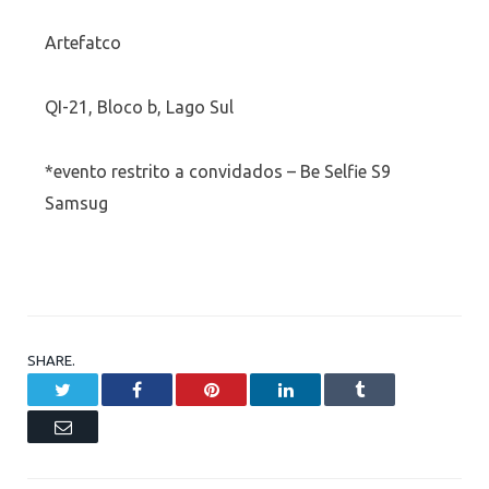
Artefatco
QI-21, Bloco b, Lago Sul
*evento restrito a convidados – Be Selfie S9
Samsug
SHARE.
Twitter
Facebook
Pinterest
LinkedIn
Tumblr
Email