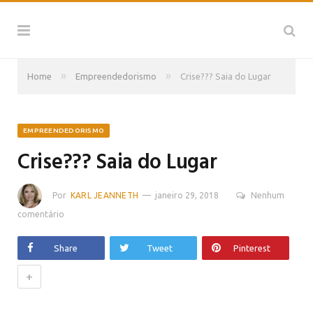
»
»
Home
Empreendedorismo
Crise??? Saia do Lugar
EMPREENDEDORISMO
Crise??? Saia do Lugar
Por
KARL JEANNETH
janeiro 29, 2018
Nenhum
comentário
Share
Tweet
Pinterest
+