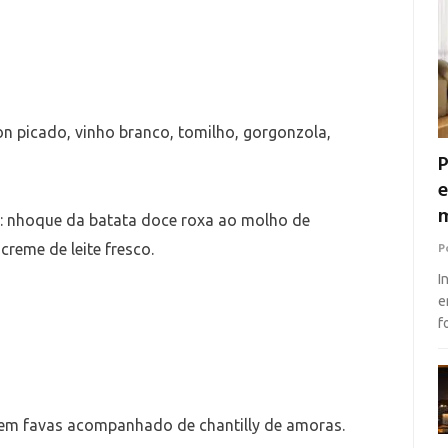
gnon picado, vinho branco, tomilho, gorgonzola,
P
e
m
 nhoque da batata doce roxa ao molho de
reme de leite fresco.
P
I
e
f
a em favas acompanhado de chantilly de amoras.