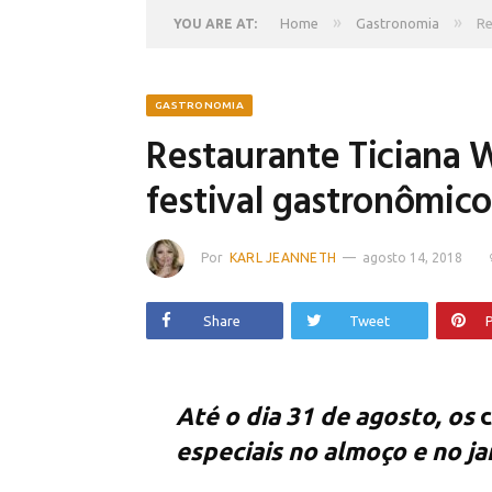
»
»
Home
Gastronomia
Re
YOU ARE AT:
GASTRONOMIA
Restaurante Ticiana 
festival gastronômico
Por
KARL JEANNETH
agosto 14, 2018
Share
Tweet
P
Até o dia 31 de agosto, os
c
especiais no almoço e no ja