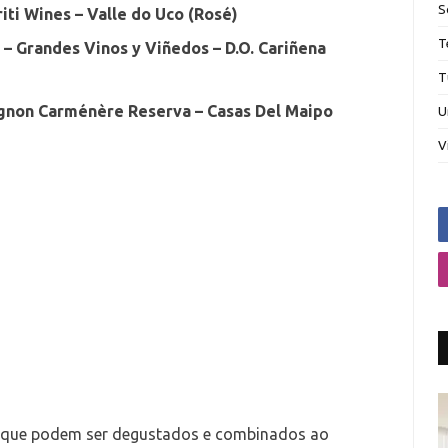
S
riti Wines – Valle do Uco (Rosé)
T
 – Grandes Vinos y Viñedos – D.O. Cariñena
T
gnon Carménère Reserva – Casas Del Maipo
U
V
, que podem ser degustados e combinados ao