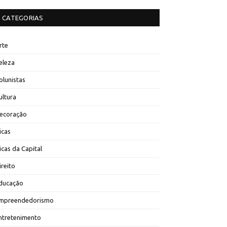
CATEGORIAS
rte
eleza
olunistas
ultura
ecoração
icas
icas da Capital
ireito
ducação
mpreendedorismo
ntretenimento