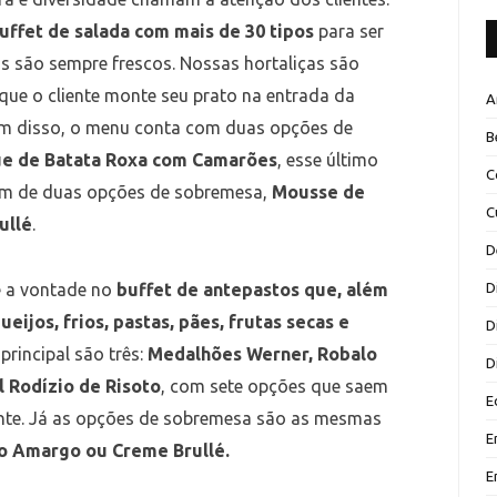
uffet de salada com mais de 30 tipos
para ser
 são sempre frescos. Nossas hortaliças são
que o cliente monte seu prato na entrada da
A
ém disso, o menu conta com duas opções de
B
ue de Batata
Roxa com Camarões
, esse último
C
ém de duas opções de sobremesa,
Mousse de
C
ullé
.
D
é a vontade no
buffet de antepastos que, além
D
eijos, frios, pastas, pães, frutas secas e
D
principal são três:
Medalhões Werner, Robalo
D
l Rodízio de Risoto
, com sete opções que saem
E
liente. Já as opções de sobremesa são as mesmas
E
o Amargo ou Creme Brullé.
E