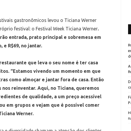
estivais gastronômicos levou o Ticiana Werner
óprio festival: o Festival Week Ticiana Werner
.
terão entrada, prato principal e sobremesa em
, e R$69, no jantar.
R
e
d
 restaurante que leva o seu nome é ter casa
A
sfeitos. “Estamos vivendo um momento em que
R
ras como almoçar e jantar fora de casa. Então
D
c
 nos reinventar. Aqui, no Ticiana, queremos
edientes de qualidade, a um preço acessível
F
P
 ou em grupos e vejam que é possível comer
H
Ticiana Werner.
n
ra e diversidade chamam a atenção dos clientes.