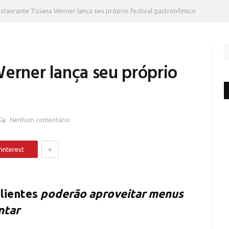
staurante Ticiana Werner lança seu próprio festival gastronômico
Werner lança seu próprio
Nenhum comentário
+
interest
lientes
poderão aproveitar menus
ntar