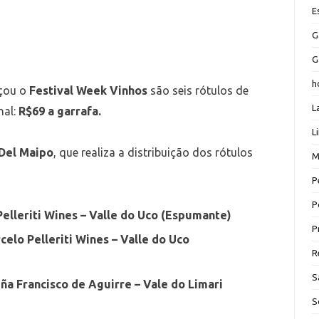
E
G
G
h
çou o
Festival Week Vinhos
são seis rótulos de
L
al:
R$69 a garrafa.
L
Del Maipo
, que realiza a distribuição dos rótulos
M
P
P
Pelleriti Wines – Valle do Uco (Espumante)
P
elo Pelleriti Wines – Valle do Uco
R
S
ña Francisco de Aguirre – Vale do Limari
S