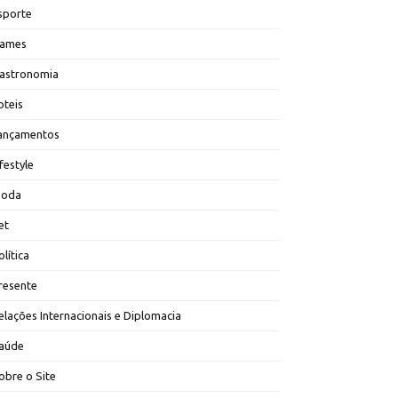
sporte
ames
astronomia
oteis
ançamentos
ifestyle
oda
et
olítica
resente
elações Internacionais e Diplomacia
aúde
obre o Site