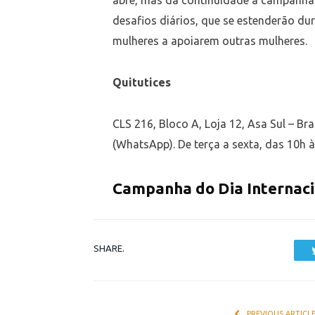
abre, mas dá continuidade à campanha 
desafios diários, que se estenderão d
mulheres a apoiarem outras mulheres.
Quitutices
CLS 216, Bloco A, Loja 12, Asa Sul – Br
(WhatsApp). De terça a sexta, das 10h 
Campanha do Dia Internac
SHARE.
PREVIOUS ARTICL