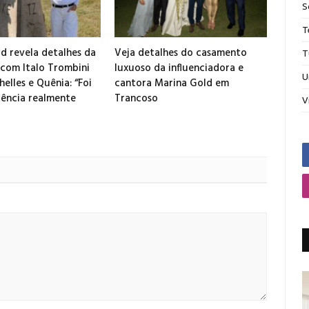
S
T
d revela detalhes da
Veja detalhes do casamento
T
 com Italo Trombini
luxuoso da influenciadora e
U
elles e Quênia: “Foi
cantora Marina Gold em
ência realmente
Trancoso
V