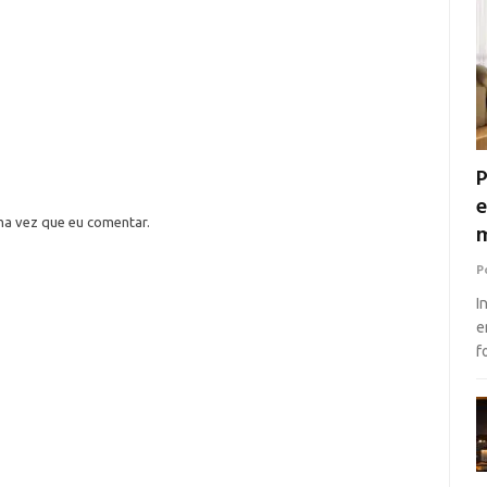
P
e
ma vez que eu comentar.
m
P
I
e
f