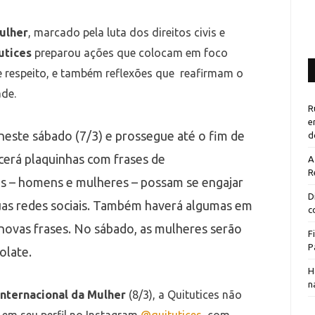
Mulher
, marcado pela luta dos direitos civis e
utices
preparou ações que colocam em foco
 e respeito, e também reflexões que reafirmam o
ade.
R
e
este sábado (7/3) e prossegue até o fim de
d
cerá plaquinhas com frases de
A
R
s – homens e mulheres – possam se engajar
D
uas redes sociais. Também haverá algumas em
c
novas frases. No sábado, as mulheres serão
F
P
olate.
H
n
Internacional da Mulher
(8/3), a Quitutices não