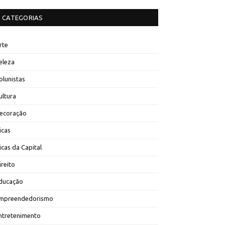
CATEGORIAS
rte
eleza
olunistas
ultura
ecoração
icas
icas da Capital
ireito
ducação
mpreendedorismo
ntretenimento