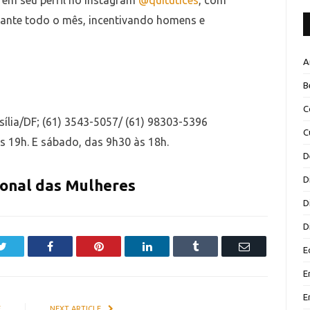
em seu perfil no Instagram
@quitutices
, com
urante todo o mês, incentivando homens e
A
B
C
asília/DF; (61) 3543-5057/ (61) 98303-5396
C
às 19h. E sábado, das 9h30 às 18h.
D
D
ional das Mulheres
D
D
Twitter
Facebook
Pinterest
LinkedIn
Tumblr
Email
E
E
E
E
NEXT ARTICLE