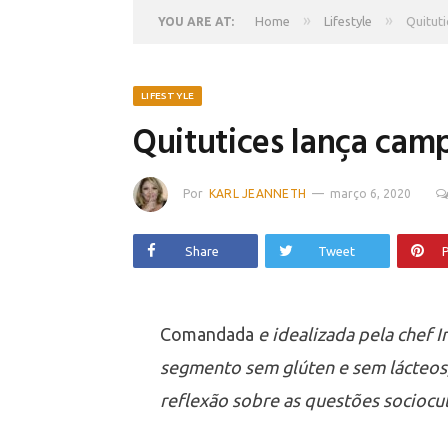
»
»
Home
Lifestyle
Quitut
YOU ARE AT:
LIFESTYLE
Quitutices lança c
Por
KARL JEANNETH
março 6, 2020
Share
Tweet
P
Comandada
e idealizada pela chef I
segmento sem glúten e sem lácteos,
reflexão sobre as questões sociocu