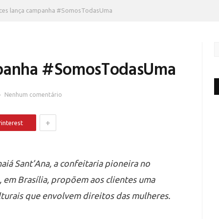
ices lança campanha #SomosTodasUma
ampanha #SomosTodasUma
Nenhum comentário
+
interest
naiá Sant’Ana, a confeitaria pioneira no
 em Brasília, propõem aos clientes uma
lturais que envolvem direitos das mulheres.