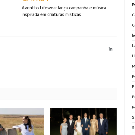
E
,
Aventto Lifewear lança campanha e música
a
inspirada em criaturas místicas
G
s
G
h
L
LinkedIn
L
M
P
P
P
R
S
S