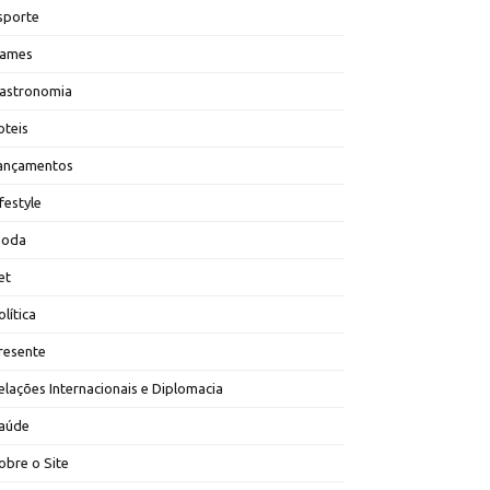
sporte
ames
astronomia
oteis
ançamentos
ifestyle
oda
et
olítica
resente
elações Internacionais e Diplomacia
aúde
obre o Site