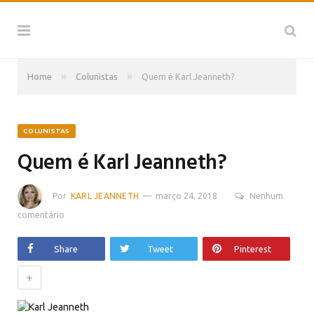
»
»
Home
Colunistas
Quem é Karl Jeanneth?
COLUNISTAS
Quem é Karl Jeanneth?
Por
KARL JEANNETH
março 24, 2018
Nenhum
comentário
Share
Tweet
Pinterest
+