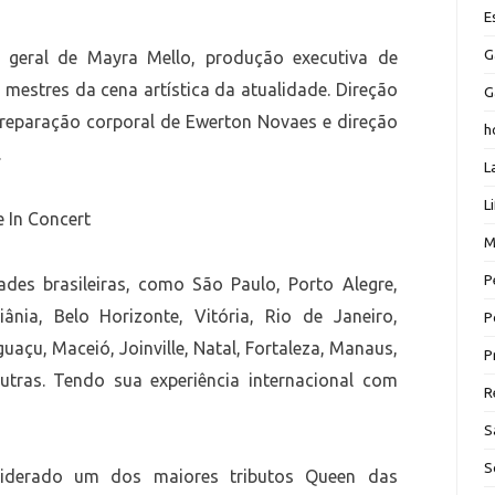
E
G
geral de Mayra Mello, produção executiva de
 mestres da cena artística da atualidade. Direção
G
preparação corporal de Ewerton Novaes e direção
h
.
L
L
M
P
ades brasileiras, como São Paulo, Porto Alegre,
oiânia, Belo Horizonte, Vitória, Rio de Janeiro,
P
guaçu, Maceió, Joinville, Natal, Fortaleza, Manaus,
P
utras. Tendo sua experiência internacional com
R
S
S
siderado um dos maiores tributos Queen das