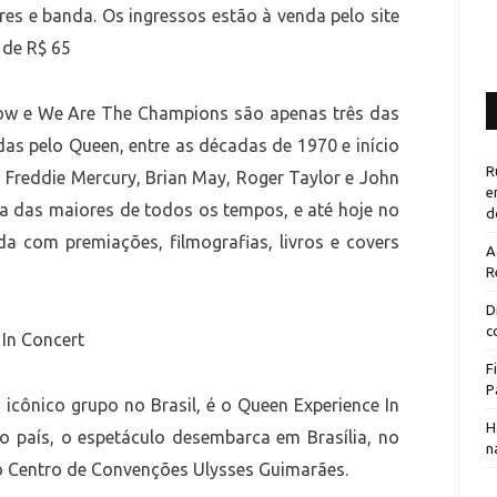
es e banda. Os ingressos estão à venda pelo site
 de R$ 65
w e We Are The Champions são apenas três das
s pelo Queen, entre as décadas de 1970 e início
R
 Freddie Mercury, Brian May, Roger Taylor e John
e
a das maiores de todos os tempos, e até hoje no
d
com premiações, filmografias, livros e covers
A
R
D
c
F
P
icônico grupo no Brasil, é o Queen Experience In
H
 país, o espetáculo desembarca em Brasília, no
n
no Centro de Convenções Ulysses Guimarães.