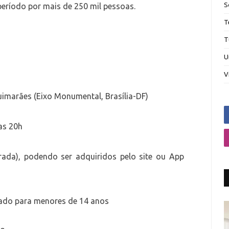
S
 período por mais de 250 mil pessoas.
T
T
U
V
imarães (Eixo Monumental, Brasília-DF)
das 20h
trada), podendo ser adquiridos pelo site ou App
dado para menores de 14 anos