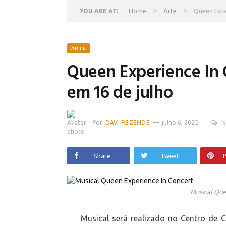
»
»
Home
Arte
Queen Expe
YOU ARE AT:
ARTE
Queen Experience In C
em 16 de julho
Por
DAVI REZENDE
julho 6, 2022
N
Share
Tweet
P
Musical Que
Musical será realizado no Centro de