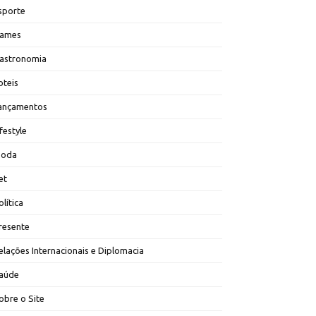
sporte
ames
astronomia
oteis
ançamentos
ifestyle
oda
et
olítica
resente
elações Internacionais e Diplomacia
aúde
obre o Site