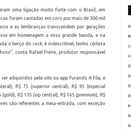
veram uma ligação muito forte com o Brasil, em
icas foram cantadas em coro por mais de 300 mil
A
arco e as lembranças transcendem por gerações
 esse em homenagem a essa grande banda, e na
B
da o berço do rock, é indescritível, tenho certeza
C
oso”, conta Rafael Freire, produtor responsável
C
D
D
ser adquiridos pelo site ou app Furando A Fila, e
D
eral), R$ 75 (superior central), R$ 95 (especial
15 (gold), R$ 135 (vip central), R$ 165 (premium), R$
D
ores são referentes a meia-entrada, com exceção
E
E
E