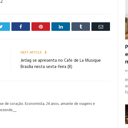
32
Twitter
Facebook
Pinterest
LinkedIn
Tumblr
Email
P
e
E
NEXT ARTICLE
e
Jetlag se apresenta no Cafe de La Musique
m
a
Brasília nesta sexta-feira (8)
P
I
e
f
nse de coração. Economista, 26 anos, amante de viagens e
rezende__