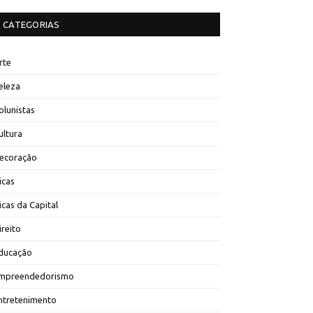
CATEGORIAS
rte
eleza
olunistas
ultura
ecoração
icas
icas da Capital
ireito
ducação
mpreendedorismo
ntretenimento