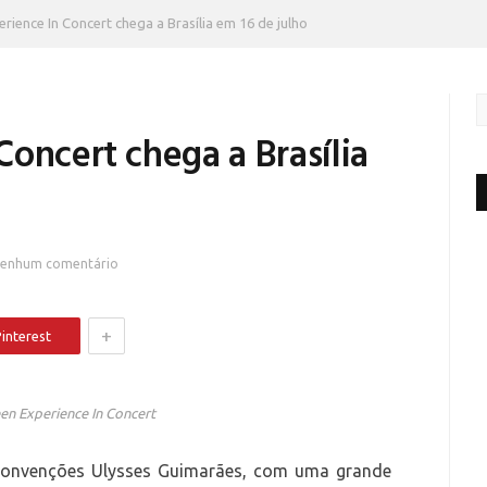
rience In Concert chega a Brasília em 16 de julho
oncert chega a Brasília
enhum comentário
+
interest
en Experience In Concert
 Convenções Ulysses Guimarães, com uma grande