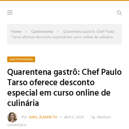
»
»
Home
Gastronomia
Quarentena gastrô: Chef Paulo
Tarso oferece desconto especial em curso online de culinária
GASTRONOMIA
Quarentena gastrô: Chef Paulo
Tarso oferece desconto
especial em curso online de
culinária
Por
KARL JEANNETH
abril 2, 2020
Nenhum
comentário